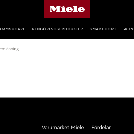
Mieles hemsida
AMMSUGARE
RENGÖRINGSPRODUKTER
SMART HOME
KUN
•
lemlösning
Varumärket Miele
Fördelar