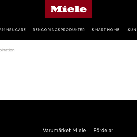
Mieles hemsida
AMMSUGARE
RENGÖRINGSPRODUKTER
SMART HOME
KUN
•
bination
Varumärket Miele
Fördelar