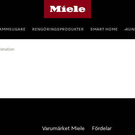
Mieles hemsida
AMMSUGARE
RENGÖRINGSPRODUKTER
SMART HOME
KUN
•
bination
Varumärket Miele
Fördelar