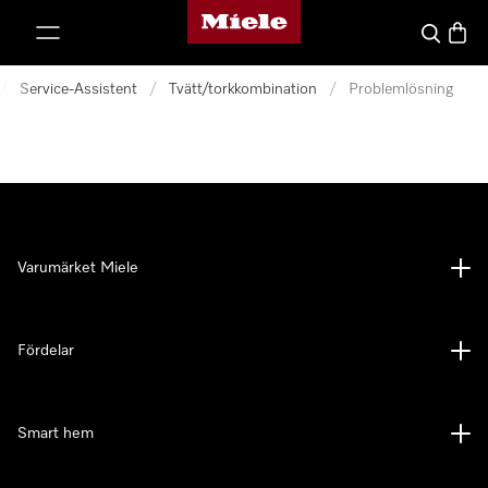
Mieles hemsida
 till innehål
Sök
Varuk
/
Service-Assistent
/
Tvätt/torkkombination
/
Problemlösning
Varumärket Miele
Fördelar
Smart hem