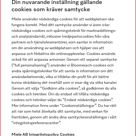
Din nuvarande inställning gällande
Gå med i vår gemenskap
cookies som kräver samtycke
Miele använder nödvändiga cookies för att webbplatsen ska
fungera korrekt. Med ditt samtycke använder vi även icke-
nödvändiga cookies och spårningsteknik för marknadsförings-
och analysändamål, inklusive tredjepartscookies från våra
partners och tjänsteleverantörer, som samlar in information
om din användning av webbplatsen och hjälper oss att
anpassa och förbättra din onlineupplevelse. Cookies används
Miele på LinkedIn
Miele på Facebook
Miele på Instagram
Miele på Youtube
också för att anpassa annonser. Genom ett separat samtycke
(“full personalisering”) använder vi Bloomreach-cookies och
andra spårningstekniker för att samla in information om ditt
användarbeteende, vilka vi tilldelar din profil för att bättre
kunna skräddarsy det innehåll som vi visar dig via olika kanaler.
Genom att välja “Godkänn alla cookies”, så godkänner du alla
Miele AB
cookies och tekniker. Om du endast vill tillåta nödvändiga
cookies och tekniker väljer du “Endast nödvändiga cookies”.
Allmänna villkor
Mer information finns under “Cookieinställningar”. Du har rätt
Integritetspolicy
att när som helst återkalla ditt samtycke, med verkan för
Användarvillkor
framtiden, genom att ändra dina samtyckesinställningar i vårt
“integritetspreferenscenter”.
Miele tillgänglighetsförklaring
Lagen om digitala tjänster
Miele AB
Integritetspolicy
Cookies