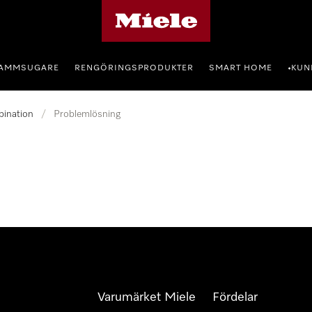
Mieles hemsida
AMMSUGARE
RENGÖRINGSPRODUKTER
SMART HOME
KUN
•
bination
/
Problemlösning
Varumärket Miele
Fördelar