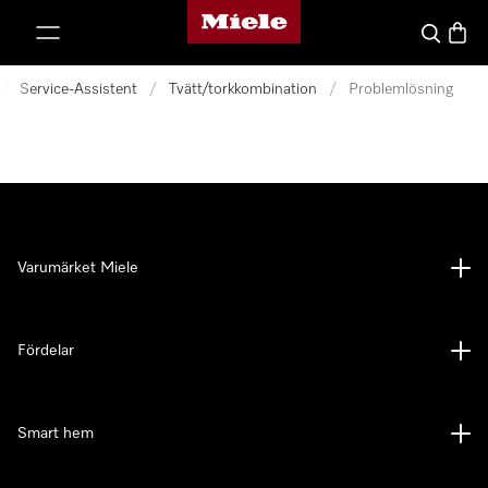
Mieles hemsida
 till innehål
Sök
Varuk
/
Service-Assistent
/
Tvätt/torkkombination
/
Problemlösning
Varumärket Miele
Fördelar
Smart hem