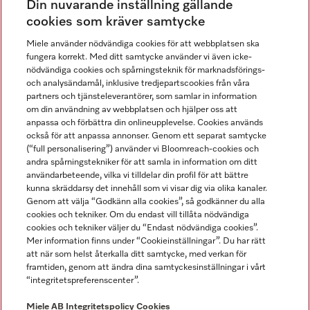
Din nuvarande inställning gällande
Gå med i vår gemenskap
cookies som kräver samtycke
Miele använder nödvändiga cookies för att webbplatsen ska
fungera korrekt. Med ditt samtycke använder vi även icke-
nödvändiga cookies och spårningsteknik för marknadsförings-
och analysändamål, inklusive tredjepartscookies från våra
partners och tjänsteleverantörer, som samlar in information
om din användning av webbplatsen och hjälper oss att
anpassa och förbättra din onlineupplevelse. Cookies används
Miele på LinkedIn
Miele på Facebook
Miele på Instagram
Miele på Youtube
också för att anpassa annonser. Genom ett separat samtycke
(“full personalisering”) använder vi Bloomreach-cookies och
andra spårningstekniker för att samla in information om ditt
användarbeteende, vilka vi tilldelar din profil för att bättre
kunna skräddarsy det innehåll som vi visar dig via olika kanaler.
Genom att välja “Godkänn alla cookies”, så godkänner du alla
Miele AB
cookies och tekniker. Om du endast vill tillåta nödvändiga
cookies och tekniker väljer du “Endast nödvändiga cookies”.
Allmänna villkor
Mer information finns under “Cookieinställningar”. Du har rätt
Integritetspolicy
att när som helst återkalla ditt samtycke, med verkan för
Användarvillkor
framtiden, genom att ändra dina samtyckesinställningar i vårt
“integritetspreferenscenter”.
Miele tillgänglighetsförklaring
Lagen om digitala tjänster
Miele AB
Integritetspolicy
Cookies