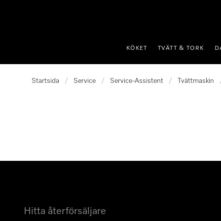
 till innehål
KÖKET
TVÄTT & TORK
D
Startsida
/
Service
/
Service-Assistent
/
Tvättmaskin
Hitta återförsäljare