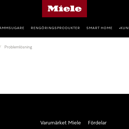
Mieles hemsida
AMMSUGARE
RENGÖRINGSPRODUKTER
SMART HOME
KUN
•
/
Problemlösning
Varumärket Miele
Fördelar