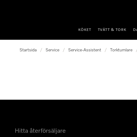
 till innehål
KÖKET
TVÄTT & TORK
D
Startsida
/
Service
/
Service-Assistent
/
Torktumlare
Hitta återförsäljare