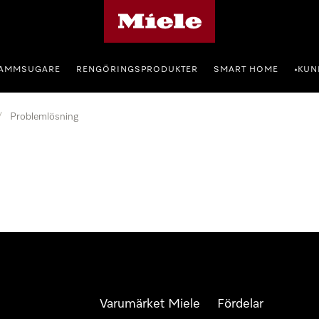
Mieles hemsida
AMMSUGARE
RENGÖRINGSPRODUKTER
SMART HOME
KUN
•
/
Problemlösning
Varumärket Miele
Fördelar