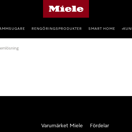
Mieles hemsida
AMMSUGARE
RENGÖRINGSPRODUKTER
SMART HOME
KUN
•
lemlösning
Varumärket Miele
Fördelar