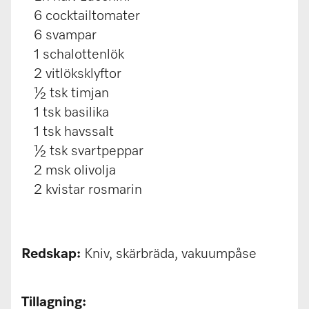
6 cocktailtomater
6 svampar
1 schalottenlök
2 vitlöksklyftor
½ tsk timjan
1 tsk basilika
1 tsk havssalt
½ tsk svartpeppar
2 msk olivolja
2 kvistar rosmarin
Redskap:
Kniv, skärbräda, vakuumpåse
Tillagning: