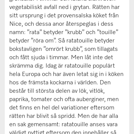
vegetabiliskt avfall ned i grytan. Rätten har
sitt ursprung i det provensalska köket från
Nice, och dessa anor återspeglas i dess
namn: ”rata” betyder ”krubb” och ”touille”
betyder ”röra om”. Så ratatouille betyder
bokstavligen ”omrört krubb”, som tillagats
och fått sjuda i timmar. Men låt inte det
skrämma dig. Idag är ratatouille populärt
hela Europa och har även letat sig in i köken
hos de främsta kockarna i världen. Den
består till största delen av lök, vitlök,
paprika, tomater och ofta auberginer, men
det finns en hel del variationer eftersom
rätten har blivit så spridd. Men de har alla
en sak gemensamt: ratatouille anses vara
väldigt nyttigt eftersom den innehåller så