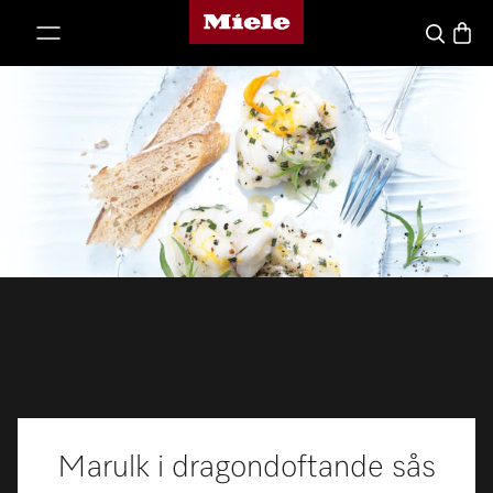
Miele's homepage
p to Content
Varuk
Sök
Marulk i dragondoftande sås