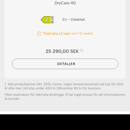
DryCare 40
EU – Datablad
Tillgänglig på lager om 1-2 veckor
[1]
25 290,00 SEK
DETALJER
1
Alla produktpriser inkl. 25% moms. Ingen leveranskostnad vid köp för 450
kr eller mer. Vid köp under 450 kr tillkommer 90 kr för leverans.
Med reservation för tekniska ändringar. Vi tar inget ansvar för att informationen
är korrekt.