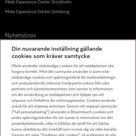
Miele Experience Center Stockholm
Miele Experience Center Göteborg
Nyhetsbrev
Gå med i vår gemenskap
Din nuvarande inställning gällande
cookies som kräver samtycke
Miele använder nödvändiga cookies för att webbplatsen ska
fungera korrekt. Med ditt samtycke använder vi även icke-
nödvändiga cookies och spårningsteknik för marknadsförings-
och analysändamål, inklusive tredjepartscookies från våra
partners och tjänsteleverantörer, som samlar in information
Miele på LinkedIn
Miele på Facebook
Miele på Instagram
Miele på Youtube
om din användning av webbplatsen och hjälper oss att
anpassa och förbättra din onlineupplevelse. Cookies används
också för att anpassa annonser. Genom ett separat samtycke
(“full personalisering”) använder vi Bloomreach-cookies och
andra spårningstekniker för att samla in information om ditt
användarbeteende, vilka vi tilldelar din profil för att bättre
kunna skräddarsy det innehåll som vi visar dig via olika kanaler.
Genom att välja “Godkänn alla cookies”, så godkänner du alla