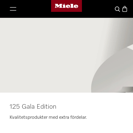
Mieles hemsida
 till innehål
Varuk
Sök
125 Gala Edition
Kvalitetsprodukter med extra fördelar.