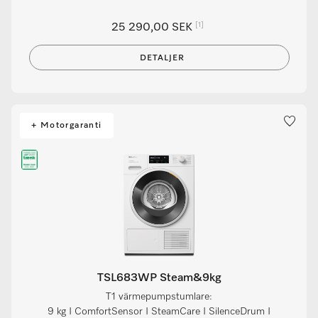
[1]
25 290,00 SEK
DETALJER
+ Motorgaranti
TSL683WP Steam&9kg
T1 värmepumpstumlare:
9 kg I ComfortSensor I SteamCare I SilenceDrum I