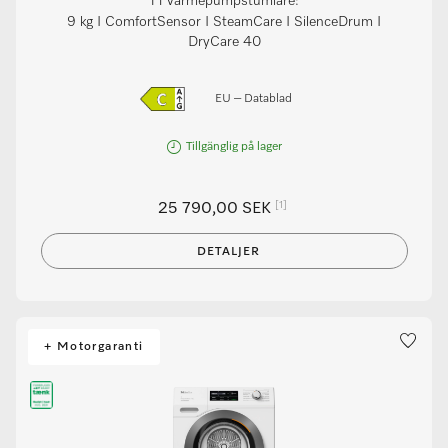
T1 värmepumpstumlare:
9 kg I ComfortSensor I SteamCare I SilenceDrum I
DryCare 40
EU – Datablad
Tillgänglig på lager
[1]
25 790,00 SEK
DETALJER
+ Motorgaranti