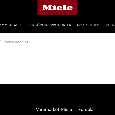
Mieles hemsida
AMMSUGARE
RENGÖRINGSPRODUKTER
SMART HOME
KUN
•
/
Problemlösning
Varumärket Miele
Fördelar