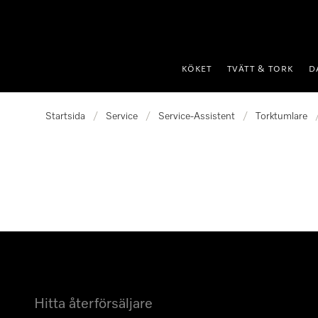
 till innehål
KÖKET
TVÄTT & TORK
D
Startsida
/
Service
/
Service-Assistent
/
Torktumlare
Hitta återförsäljare