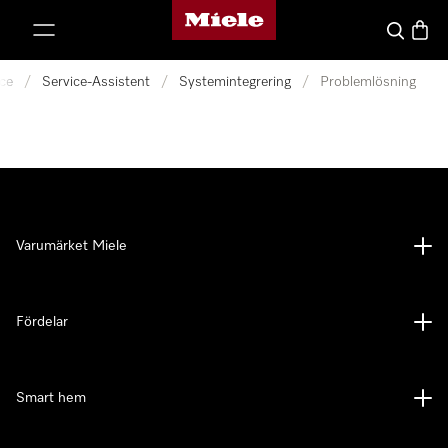
Mieles hemsida
 till innehål
Sök
Varuk
ice
/
Service-Assistent
/
Systemintegrering
/
Problemlösning
Varumärket Miele
Fördelar
Smart hem