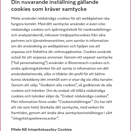
Din nuvarande inställning gällande
Gå med i vår gemenskap
cookies som kräver samtycke
Miele använder nödvändiga cookies för att webbplatsen ska
fungera korrekt. Med ditt samtycke använder vi även icke-
nödvändiga cookies och spårningsteknik för marknadsförings-
och analysändamål, inklusive tredjepartscookies från våra
partners och tjänsteleverantörer, som samlar in information
om din användning av webbplatsen och hjälper oss att
anpassa och förbättra din onlineupplevelse. Cookies används
Miele på LinkedIn
Miele på Facebook
Miele på Instagram
Miele på Youtube
också för att anpassa annonser. Genom ett separat samtycke
(“full personalisering”) använder vi Bloomreach-cookies och
andra spårningstekniker för att samla in information om ditt
användarbeteende, vilka vi tilldelar din profil för att bättre
kunna skräddarsy det innehåll som vi visar dig via olika kanaler.
Genom att välja “Godkänn alla cookies”, så godkänner du alla
Miele AB
cookies och tekniker. Om du endast vill tillåta nödvändiga
cookies och tekniker väljer du “Endast nödvändiga cookies”.
Allmänna villkor
Mer information finns under “Cookieinställningar”. Du har rätt
Integritetspolicy
att när som helst återkalla ditt samtycke, med verkan för
Användarvillkor
framtiden, genom att ändra dina samtyckesinställningar i vårt
“integritetspreferenscenter”.
Miele tillgänglighetsförklaring
Lagen om digitala tjänster
Miele AB
Integritetspolicy
Cookies