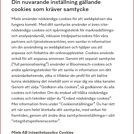
Din nuvarande inställning gällande
Gå med i vår gemenskap
cookies som kräver samtycke
Miele använder nödvändiga cookies för att webbplatsen ska
fungera korrekt. Med ditt samtycke använder vi även icke-
nödvändiga cookies och spårningsteknik för marknadsförings-
och analysändamål, inklusive tredjepartscookies från våra
partners och tjänsteleverantörer, som samlar in information
om din användning av webbplatsen och hjälper oss att
anpassa och förbättra din onlineupplevelse. Cookies används
Miele på LinkedIn
Miele på Facebook
Miele på Instagram
Miele på Youtube
också för att anpassa annonser. Genom ett separat samtycke
(“full personalisering”) använder vi Bloomreach-cookies och
andra spårningstekniker för att samla in information om ditt
användarbeteende, vilka vi tilldelar din profil för att bättre
kunna skräddarsy det innehåll som vi visar dig via olika kanaler.
Genom att välja “Godkänn alla cookies”, så godkänner du alla
Miele AB
cookies och tekniker. Om du endast vill tillåta nödvändiga
cookies och tekniker väljer du “Endast nödvändiga cookies”.
Allmänna villkor
Mer information finns under “Cookieinställningar”. Du har rätt
Integritetspolicy
att när som helst återkalla ditt samtycke, med verkan för
Användarvillkor
framtiden, genom att ändra dina samtyckesinställningar i vårt
“integritetspreferenscenter”.
Miele tillgänglighetsförklaring
Lagen om digitala tjänster
Miele AB
Integritetspolicy
Cookies