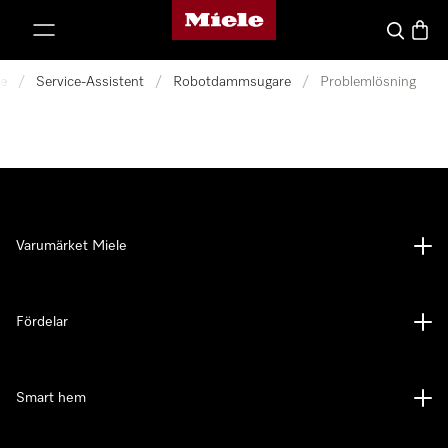
Mieles hemsida
 till innehål
Sök
Varuk
ce
/
Service-Assistent
/
Robotdammsugare
/
Problemlösning
Varumärket Miele
Fördelar
Smart hem