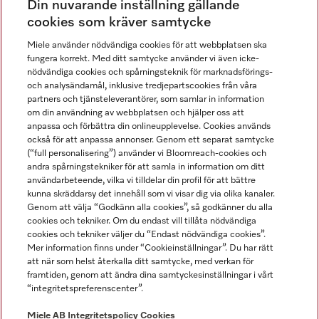
Din nuvarande inställning gällande
Gå med i vår gemenskap
cookies som kräver samtycke
Miele använder nödvändiga cookies för att webbplatsen ska
fungera korrekt. Med ditt samtycke använder vi även icke-
nödvändiga cookies och spårningsteknik för marknadsförings-
och analysändamål, inklusive tredjepartscookies från våra
partners och tjänsteleverantörer, som samlar in information
om din användning av webbplatsen och hjälper oss att
anpassa och förbättra din onlineupplevelse. Cookies används
Miele på LinkedIn
Miele på Facebook
Miele på Instagram
Miele på Youtube
också för att anpassa annonser. Genom ett separat samtycke
(“full personalisering”) använder vi Bloomreach-cookies och
andra spårningstekniker för att samla in information om ditt
användarbeteende, vilka vi tilldelar din profil för att bättre
kunna skräddarsy det innehåll som vi visar dig via olika kanaler.
Genom att välja “Godkänn alla cookies”, så godkänner du alla
Miele AB
cookies och tekniker. Om du endast vill tillåta nödvändiga
cookies och tekniker väljer du “Endast nödvändiga cookies”.
Allmänna villkor
Mer information finns under “Cookieinställningar”. Du har rätt
Integritetspolicy
att när som helst återkalla ditt samtycke, med verkan för
Användarvillkor
framtiden, genom att ändra dina samtyckesinställningar i vårt
“integritetspreferenscenter”.
Miele tillgänglighetsförklaring
Lagen om digitala tjänster
Miele AB
Integritetspolicy
Cookies