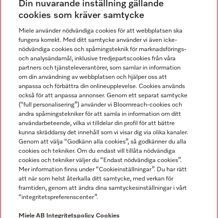
Din nuvarande inställning gällande
Gå med i vår gemenskap
cookies som kräver samtycke
Miele använder nödvändiga cookies för att webbplatsen ska
fungera korrekt. Med ditt samtycke använder vi även icke-
nödvändiga cookies och spårningsteknik för marknadsförings-
och analysändamål, inklusive tredjepartscookies från våra
partners och tjänsteleverantörer, som samlar in information
om din användning av webbplatsen och hjälper oss att
anpassa och förbättra din onlineupplevelse. Cookies används
Miele på LinkedIn
Miele på Facebook
Miele på Instagram
Miele på Youtube
också för att anpassa annonser. Genom ett separat samtycke
(“full personalisering”) använder vi Bloomreach-cookies och
andra spårningstekniker för att samla in information om ditt
användarbeteende, vilka vi tilldelar din profil för att bättre
kunna skräddarsy det innehåll som vi visar dig via olika kanaler.
Genom att välja “Godkänn alla cookies”, så godkänner du alla
Miele AB
cookies och tekniker. Om du endast vill tillåta nödvändiga
cookies och tekniker väljer du “Endast nödvändiga cookies”.
Allmänna villkor
Mer information finns under “Cookieinställningar”. Du har rätt
Integritetspolicy
att när som helst återkalla ditt samtycke, med verkan för
Användarvillkor
framtiden, genom att ändra dina samtyckesinställningar i vårt
“integritetspreferenscenter”.
Miele tillgänglighetsförklaring
Lagen om digitala tjänster
Miele AB
Integritetspolicy
Cookies