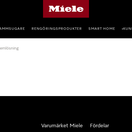
Mieles hemsida
AMMSUGARE
RENGÖRINGSPRODUKTER
SMART HOME
KUN
•
lemlösning
Varumärket Miele
Fördelar