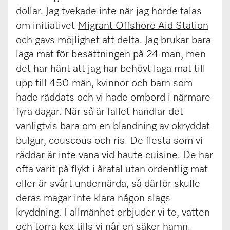
dollar. Jag tvekade inte när jag hörde talas
om initiativet
Migrant Offshore Aid Station
och gavs möjlighet att delta. Jag brukar bara
laga mat för besättningen på 24 man, men
det har hänt att jag har behövt laga mat till
upp till 450 män, kvinnor och barn som
hade räddats och vi hade ombord i närmare
fyra dagar. När så är fallet handlar det
vanligtvis bara om en blandning av okryddat
bulgur, couscous och ris. De flesta som vi
räddar är inte vana vid haute cuisine. De har
ofta varit på flykt i åratal utan ordentlig mat
eller är svårt undernärda, så därför skulle
deras magar inte klara någon slags
kryddning. I allmänhet erbjuder vi te, vatten
och torra kex tills vi når en säker hamn.