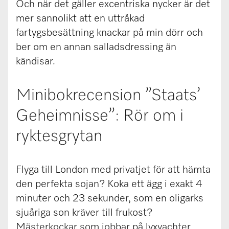
Och när det gäller excentriska nycker är det
mer sannolikt att en uttråkad
fartygsbesättning knackar på min dörr och
ber om en annan salladsdressing än
kändisar.
Minibokrecension ”Staats’
Geheimnisse”: Rör om i
ryktesgrytan
Flyga till London med privatjet för att hämta
den perfekta sojan? Koka ett ägg i exakt 4
minuter och 23 sekunder, som en oligarks
sjuåriga son kräver till frukost?
Mästerkockar som jobbar på lyxyachter