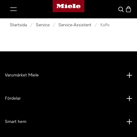
Mieles hemsida
 till innehål
Sök
Varuk
Startsida
/
Service
/
Service-Assistent
/
Kaffe
Varumärket Miele
Fördelar
Smart hem