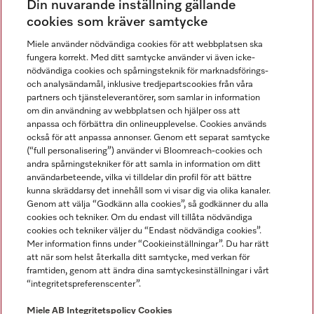
Din nuvarande inställning gällande
Gå med i vår gemenskap
cookies som kräver samtycke
Miele använder nödvändiga cookies för att webbplatsen ska
fungera korrekt. Med ditt samtycke använder vi även icke-
nödvändiga cookies och spårningsteknik för marknadsförings-
och analysändamål, inklusive tredjepartscookies från våra
partners och tjänsteleverantörer, som samlar in information
om din användning av webbplatsen och hjälper oss att
anpassa och förbättra din onlineupplevelse. Cookies används
Miele på LinkedIn
Miele på Facebook
Miele på Instagram
Miele på Youtube
också för att anpassa annonser. Genom ett separat samtycke
(“full personalisering”) använder vi Bloomreach-cookies och
andra spårningstekniker för att samla in information om ditt
användarbeteende, vilka vi tilldelar din profil för att bättre
kunna skräddarsy det innehåll som vi visar dig via olika kanaler.
Genom att välja “Godkänn alla cookies”, så godkänner du alla
Miele AB
cookies och tekniker. Om du endast vill tillåta nödvändiga
cookies och tekniker väljer du “Endast nödvändiga cookies”.
Allmänna villkor
Mer information finns under “Cookieinställningar”. Du har rätt
Integritetspolicy
att när som helst återkalla ditt samtycke, med verkan för
Användarvillkor
framtiden, genom att ändra dina samtyckesinställningar i vårt
“integritetspreferenscenter”.
Miele tillgänglighetsförklaring
Lagen om digitala tjänster
Miele AB
Integritetspolicy
Cookies