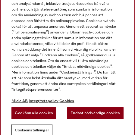
och analysändamål, inklusive tredjepartscookies från våra
partners och tjänsteleverantörer, som samlar in information
om din användning av webbplatsen och hjälper oss att
anpassa och förbättra din onlineupplevelse. Cookies används
Miele på LinkedIn
Miele på Facebook
Miele på Instagram
Miele på Youtube
också för att anpassa annonser. Genom ett separat samtycke
(“full personalisering”) använder vi Bloomreach-cookies och
andra spårningstekniker för att samla in information om ditt
användarbeteende, vilka vi tilldelar din profil för att bättre
kunna skräddarsy det innehåll som vi visar dig via olika kanaler.
Genom att välja “Godkänn alla cookies”, så godkänner du alla
Miele AB
cookies och tekniker. Om du endast vill tillåta nödvändiga
cookies och tekniker väljer du “Endast nödvändiga cookies”.
Allmänna villkor
Mer information finns under “Cookieinställningar”. Du har rätt
Integritetspolicy
att när som helst återkalla ditt samtycke, med verkan för
Användarvillkor
framtiden, genom att ändra dina samtyckesinställningar i vårt
“integritetspreferenscenter”.
Miele tillgänglighetsförklaring
Lagen om digitala tjänster
Miele AB
Integritetspolicy
Cookies
Uttagsformulär
Godkänn alla cookies
Endast nödvändiga cookies
Cookieinställningar
Cookieinställningar