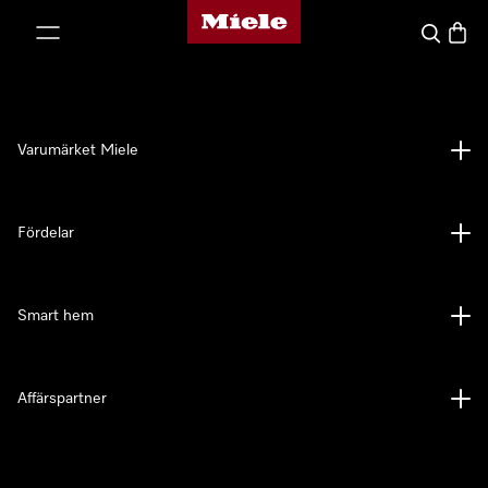
Mieles hemsida
 till innehål
Sök
Varuk
Varumärket Miele
Fördelar
Smart hem
Affärspartner