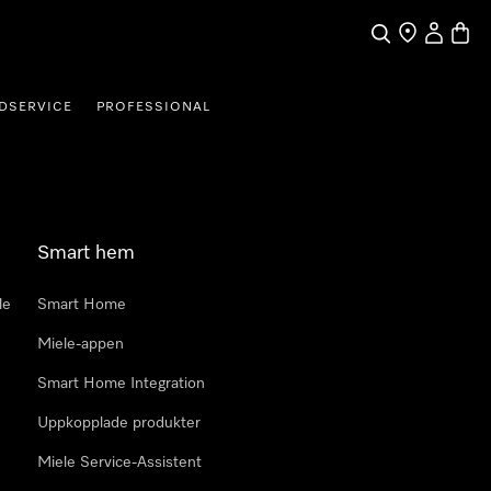
Sök
Hitta Butik
Mitt kont
Varuk
DSERVICE
PROFESSIONAL
Smart hem
le
Smart Home
Miele-appen
Smart Home Integration
Uppkopplade produkter
Miele Service-Assistent