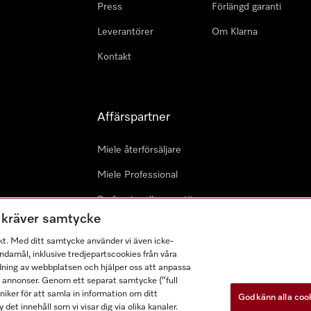
Press
Förlängd garanti
Leverantörer
Om Klarna
Kontakt
Affärspartner
Miele återförsäljare
Miele Professional
Professionell reparatör
m kräver samtycke
Miele Marine
kt. Med ditt samtycke använder vi även icke-
Arkitekter & Planerare
damål, inklusive tredjepartscookies från våra
dning av webbplatsen och hjälper oss att anpassa
a annonser. Genom ett separat samtycke (“full
ker för att samla in information om ditt
Godkänn alla coo
 det innehåll som vi visar dig via olika kanaler.