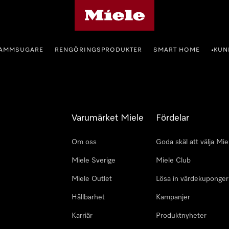
Mieles hemsida
AMMSUGARE
RENGÖRINGSPRODUKTER
SMART HOME
KUN
•
Varumärket Miele
Fördelar
Om oss
Goda skäl att välja Mie
Miele Sverige
Miele Club
Miele Outlet
Lösa in värdekuponger
Hållbarhet
Kampanjer
Karriär
Produktnyheter