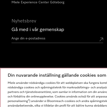
Miele Experience Center Göteborg
Nyhetsbrev
Gå med i vår gemenskap
Din nuvarande inställning gällande cookies so
Miele använder nödvändiga cookies för att webbplatsen ska fungera korre
nödvändiga cookies och spårningsteknik för marknadsförings- och analysän
partners och tjänsteleverantörer, som samlar in information om din använ
och förbättra din onlineupplevelse. Cookies används också för att anpass
personalisering”) använder vi Bloomreach-cookies och andra spårningstekni
användarbeteende, vilka vi tilldelar din profil för att bättre kunna skräddarsy