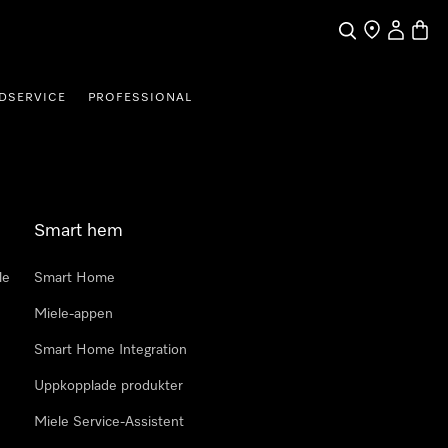
Sök
Hitta Butik
Mitt kont
Varuk
DSERVICE
PROFESSIONAL
Smart hem
le
Smart Home
Miele-appen
Smart Home Integration
Uppkopplade produkter
Miele Service-Assistent