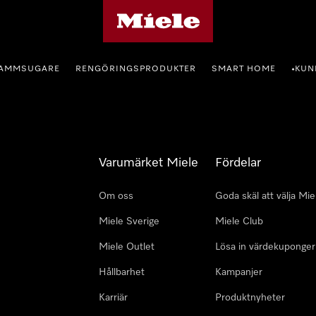
Mieles hemsida
AMMSUGARE
RENGÖRINGSPRODUKTER
SMART HOME
KUN
•
Varumärket Miele
Fördelar
Om oss
Goda skäl att välja Mie
Miele Sverige
Miele Club
Miele Outlet
Lösa in värdekuponger
Hållbarhet
Kampanjer
Karriär
Produktnyheter