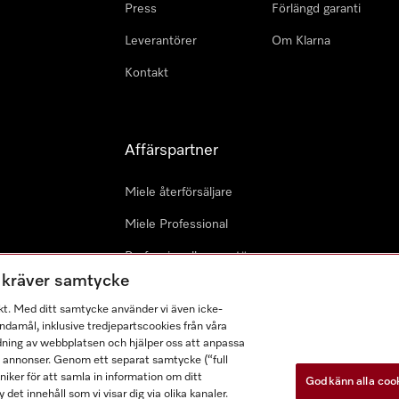
Press
Förlängd garanti
Leverantörer
Om Klarna
Kontakt
Affärspartner
Miele återförsäljare
Miele Professional
Professionell reparatör
m kräver samtycke
Miele Marine
kt. Med ditt samtycke använder vi även icke-
Arkitekter & Planerare
damål, inklusive tredjepartscookies från våra
dning av webbplatsen och hjälper oss att anpassa
a annonser. Genom ett separat samtycke (“full
ker för att samla in information om ditt
Godkänn alla coo
 det innehåll som vi visar dig via olika kanaler.