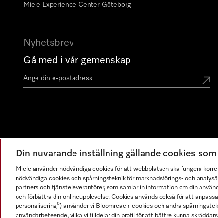
Miele Experience Center Göteborg
Nyhetsbrev
Gå med i vår gemenskap
Din nuvarande inställning gällande cookies so
Miele använder nödvändiga cookies för att webbplatsen ska fungera korre
nödvändiga cookies och spårningsteknik för marknadsförings- och analysän
partners och tjänsteleverantörer, som samlar in information om din använ
och förbättra din onlineupplevelse. Cookies används också för att anpass
personalisering”) använder vi Bloomreach-cookies och andra spårningstekni
användarbeteende, vilka vi tilldelar din profil för att bättre kunna skräddarsy