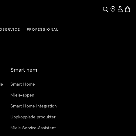
Sök
Hitta Butik
Mitt kont
Varuk
DSERVICE
PROFESSIONAL
Smart hem
le
Smart Home
Miele-appen
Smart Home Integration
Uppkopplade produkter
Miele Service-Assistent