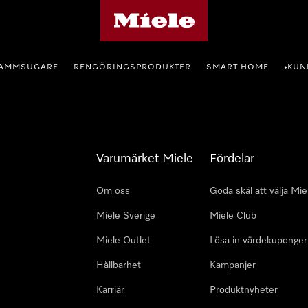
Mieles hemsida
AMMSUGARE
RENGÖRINGSPRODUKTER
SMART HOME
KUN
•
Varumärket Miele
Fördelar
Om oss
Goda skäl att välja Mie
Miele Sverige
Miele Club
Miele Outlet
Lösa in värdekuponger
Hållbarhet
Kampanjer
Karriär
Produktnyheter