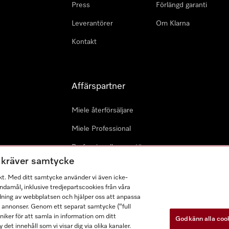
Press
Förlängd garanti
Leverantörer
Om Klarna
Kontakt
Affärspartner
Miele återförsäljare
Miele Professional
Professionell reparatör
m kräver samtycke
Miele Marine
kt. Med ditt samtycke använder vi även icke-
Arkitekter & Planerare
damål, inklusive tredjepartscookies från våra
dning av webbplatsen och hjälper oss att anpassa
a annonser. Genom ett separat samtycke (“full
ker för att samla in information om ditt
Godkänn alla coo
 det innehåll som vi visar dig via olika kanaler.