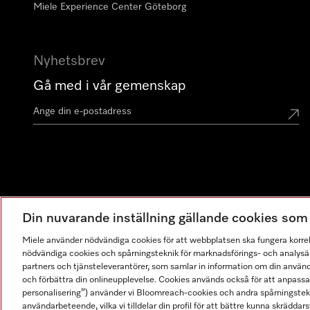
Miele Experience Center Göteborg
Nyhetsbrev
Gå med i vår gemenskap
Din nuvarande inställning gällande cookies so
Miele använder nödvändiga cookies för att webbplatsen ska fungera korre
nödvändiga cookies och spårningsteknik för marknadsförings- och analysän
partners och tjänsteleverantörer, som samlar in information om din använ
och förbättra din onlineupplevelse. Cookies används också för att anpass
personalisering”) använder vi Bloomreach-cookies och andra spårningstekni
användarbeteende, vilka vi tilldelar din profil för att bättre kunna skräddarsy