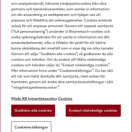
och analysändamål, inklusive tredjepartscookies från våra
partners och tjänsteleverantörer, som samlar in information
om din användning av webbplatsen och hjälper oss att
anpassa och förbättra din onlineupplevelse. Cookies används
Miele på LinkedIn
Miele på Facebook
Miele på Instagram
Miele på Youtube
också för att anpassa annonser. Genom ett separat samtycke
(“full personalisering”) använder vi Bloomreach-cookies och
andra spårningstekniker för att samla in information om ditt
användarbeteende, vilka vi tilldelar din profil för att bättre
kunna skräddarsy det innehåll som vi visar dig via olika kanaler.
Genom att välja “Godkänn alla cookies”, så godkänner du alla
Miele AB
cookies och tekniker. Om du endast vill tillåta nödvändiga
cookies och tekniker väljer du “Endast nödvändiga cookies”.
Allmänna villkor
Mer information finns under “Cookieinställningar”. Du har rätt
Integritetspolicy
att när som helst återkalla ditt samtycke, med verkan för
Användarvillkor
framtiden, genom att ändra dina samtyckesinställningar i vårt
“integritetspreferenscenter”.
Miele tillgänglighetsförklaring
Lagen om digitala tjänster
Miele AB
Integritetspolicy
Cookies
Uttagsformulär
Godkänn alla cookies
Endast nödvändiga cookies
Cookieinställningar
Cookieinställningar