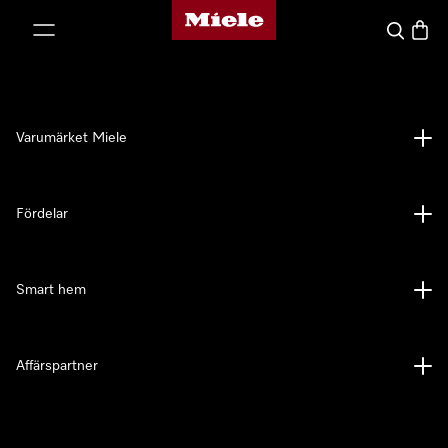
Mieles hemsida
 till innehål
Sök
Varuk
Varumärket Miele
Fördelar
Smart hem
Affärspartner