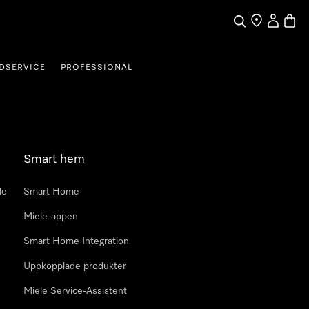
Sök
Hitta Butik
Mitt kont
Varuk
DSERVICE
PROFESSIONAL
Smart hem
le
Smart Home
Miele-appen
Smart Home Integration
Uppkopplade produkter
Miele Service-Assistent