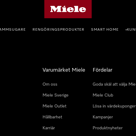
Mieles hemsida
AMMSUGARE
RENGÖRINGSPRODUKTER
SMART HOME
KUN
•
Varumärket Miele
Fördelar
Om oss
Goda skäl att välja Mie
Miele Sverige
Miele Club
Miele Outlet
Lösa in värdekuponger
Hållbarhet
Kampanjer
Karriär
Produktnyheter