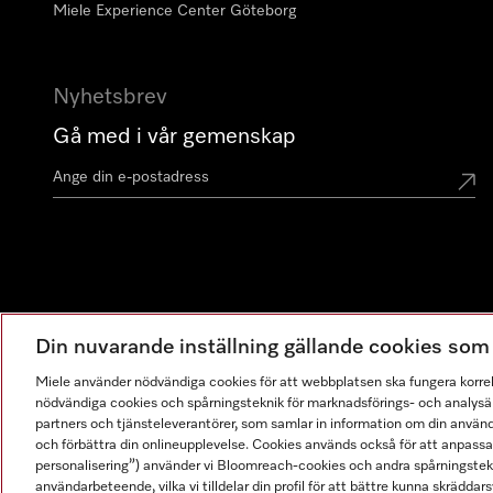
Miele Experience Center Göteborg
Nyhetsbrev
Gå med i vår gemenskap
Din nuvarande inställning gällande cookies so
Miele använder nödvändiga cookies för att webbplatsen ska fungera korre
nödvändiga cookies och spårningsteknik för marknadsförings- och analysän
partners och tjänsteleverantörer, som samlar in information om din använ
och förbättra din onlineupplevelse. Cookies används också för att anpass
personalisering”) använder vi Bloomreach-cookies och andra spårningstekni
användarbeteende, vilka vi tilldelar din profil för att bättre kunna skräddarsy