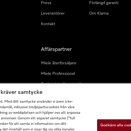
Press
Förlängd garanti
Leverantörer
Om Klarna
Kontakt
Affärspartner
Miele återförsäljare
Miele Professional
Professionell reparatör
m kräver samtycke
Miele Marine
kt. Med ditt samtycke använder vi även icke-
Arkitekter & Planerare
damål, inklusive tredjepartscookies från våra
dning av webbplatsen och hjälper oss att anpassa
a annonser. Genom ett separat samtycke (“full
ker för att samla in information om ditt
Godkänn alla coo
 det innehåll som vi visar dig via olika kanaler.