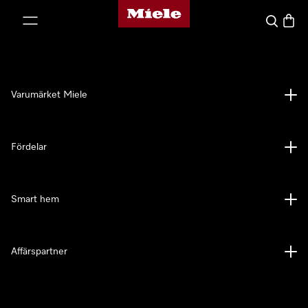
Mieles hemsida
 till innehål
Sök
Varuk
Varumärket Miele
Fördelar
Smart hem
Affärspartner