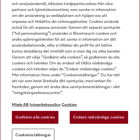
och analysändamål, inklusive tredjepartscookies från våra
partners och tjänsteleverantörer, som samlar in information
om din användning av webbplatsen och hjälper oss att
anpassa och förbättra din onlineupplevelse. Cookies används
Miele på LinkedIn
Miele på Facebook
Miele på Instagram
Miele på Youtube
också för att anpassa annonser. Genom ett separat samtycke
(“full personalisering”) använder vi Bloomreach-cookies och
andra spårningstekniker för att samla in information om ditt
användarbeteende, vilka vi tilldelar din profil för att bättre
kunna skräddarsy det innehåll som vi visar dig via olika kanaler.
Genom att välja “Godkänn alla cookies”, så godkänner du alla
Miele AB
cookies och tekniker. Om du endast vill tillåta nödvändiga
cookies och tekniker väljer du “Endast nödvändiga cookies”.
Allmänna villkor
Mer information finns under “Cookieinställningar”. Du har rätt
Integritetspolicy
att när som helst återkalla ditt samtycke, med verkan för
Användarvillkor
framtiden, genom att ändra dina samtyckesinställningar i vårt
“integritetspreferenscenter”.
Miele tillgänglighetsförklaring
Lagen om digitala tjänster
Miele AB
Integritetspolicy
Cookies
Uttagsformulär
Godkänn alla cookies
Endast nödvändiga cookies
Cookieinställningar
Cookieinställningar