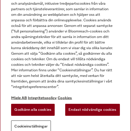
och analysändamål, inklusive tredjepartscookies från våra
partners och tjänsteleverantörer, som samlar in information
om din användning av webbplatsen och hjälper oss att
anpassa och förbättra din onlineupplevelse. Cookies används
Miele på LinkedIn
Miele på Facebook
Miele på Instagram
Miele på Youtube
också för att anpassa annonser. Genom ett separat samtycke
(“full personalisering”) använder vi Bloomreach-cookies och
andra spårningstekniker för att samla in information om ditt
användarbeteende, vilka vi tilldelar din profil för att bättre
kunna skräddarsy det innehåll som vi visar dig via olika kanaler.
Genom att välja “Godkänn alla cookies”, så godkänner du alla
Miele AB
cookies och tekniker. Om du endast vill tillåta nödvändiga
cookies och tekniker väljer du “Endast nödvändiga cookies”.
Allmänna villkor
Mer information finns under “Cookieinställningar”. Du har rätt
Integritetspolicy
att när som helst återkalla ditt samtycke, med verkan för
Användarvillkor
framtiden, genom att ändra dina samtyckesinställningar i vårt
“integritetspreferenscenter”.
Miele tillgänglighetsförklaring
Lagen om digitala tjänster
Miele AB
Integritetspolicy
Cookies
Uttagsformulär
Godkänn alla cookies
Endast nödvändiga cookies
Cookieinställningar
Cookieinställningar