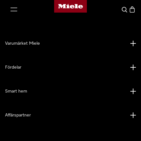
Mieles hemsida
 till innehål
Sök
Varuk
Varumärket Miele
Fördelar
Smart hem
Affärspartner