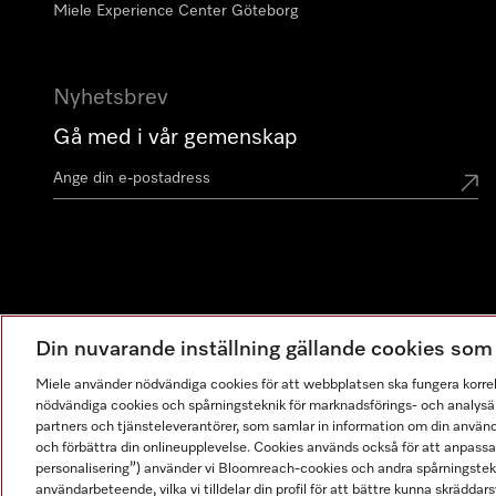
Miele Experience Center Göteborg
Nyhetsbrev
Gå med i vår gemenskap
Din nuvarande inställning gällande cookies so
Miele använder nödvändiga cookies för att webbplatsen ska fungera korre
nödvändiga cookies och spårningsteknik för marknadsförings- och analysän
partners och tjänsteleverantörer, som samlar in information om din använ
och förbättra din onlineupplevelse. Cookies används också för att anpass
personalisering”) använder vi Bloomreach-cookies och andra spårningstekni
användarbeteende, vilka vi tilldelar din profil för att bättre kunna skräddarsy