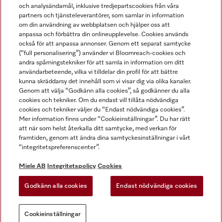
och analysändamål, inklusive tredjepartscookies från våra
partners och tjänsteleverantörer, som samlar in information
om din användning av webbplatsen och hjälper oss att
anpassa och förbättra din onlineupplevelse. Cookies används
Miele på LinkedIn
Miele på Facebook
Miele på Instagram
Miele på Youtube
också för att anpassa annonser. Genom ett separat samtycke
(“full personalisering”) använder vi Bloomreach-cookies och
andra spårningstekniker för att samla in information om ditt
användarbeteende, vilka vi tilldelar din profil för att bättre
kunna skräddarsy det innehåll som vi visar dig via olika kanaler.
Genom att välja “Godkänn alla cookies”, så godkänner du alla
Miele AB
cookies och tekniker. Om du endast vill tillåta nödvändiga
cookies och tekniker väljer du “Endast nödvändiga cookies”.
Allmänna villkor
Mer information finns under “Cookieinställningar”. Du har rätt
Integritetspolicy
att när som helst återkalla ditt samtycke, med verkan för
Användarvillkor
framtiden, genom att ändra dina samtyckesinställningar i vårt
“integritetspreferenscenter”.
Miele tillgänglighetsförklaring
Lagen om digitala tjänster
Miele AB
Integritetspolicy
Cookies
Uttagsformulär
Godkänn alla cookies
Endast nödvändiga cookies
Cookieinställningar
Cookieinställningar