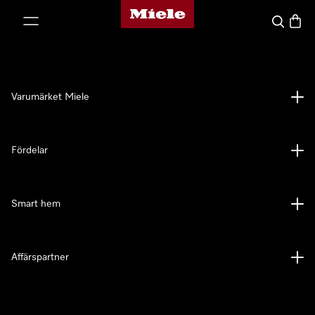
Mieles hemsida
 till innehål
Sök
Varuk
Varumärket Miele
Fördelar
Smart hem
Affärspartner