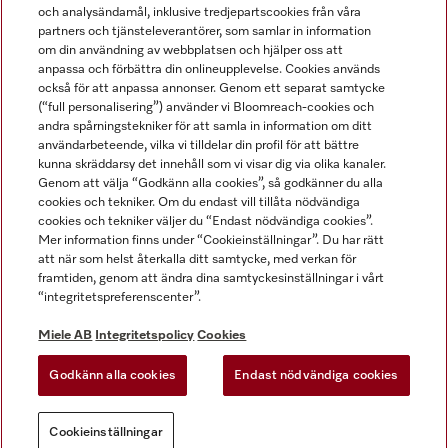
och analysändamål, inklusive tredjepartscookies från våra
partners och tjänsteleverantörer, som samlar in information
om din användning av webbplatsen och hjälper oss att
anpassa och förbättra din onlineupplevelse. Cookies används
Miele på LinkedIn
Miele på Facebook
Miele på Instagram
Miele på Youtube
också för att anpassa annonser. Genom ett separat samtycke
(“full personalisering”) använder vi Bloomreach-cookies och
andra spårningstekniker för att samla in information om ditt
användarbeteende, vilka vi tilldelar din profil för att bättre
kunna skräddarsy det innehåll som vi visar dig via olika kanaler.
Genom att välja “Godkänn alla cookies”, så godkänner du alla
Miele AB
cookies och tekniker. Om du endast vill tillåta nödvändiga
cookies och tekniker väljer du “Endast nödvändiga cookies”.
Allmänna villkor
Mer information finns under “Cookieinställningar”. Du har rätt
Integritetspolicy
att när som helst återkalla ditt samtycke, med verkan för
Användarvillkor
framtiden, genom att ändra dina samtyckesinställningar i vårt
“integritetspreferenscenter”.
Miele tillgänglighetsförklaring
Lagen om digitala tjänster
Miele AB
Integritetspolicy
Cookies
Uttagsformulär
Godkänn alla cookies
Endast nödvändiga cookies
Cookieinställningar
Cookieinställningar