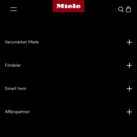
Mieles hemsida
 till innehål
Sök
Varuk
Varumärket Miele
Fördelar
Smart hem
Affärspartner