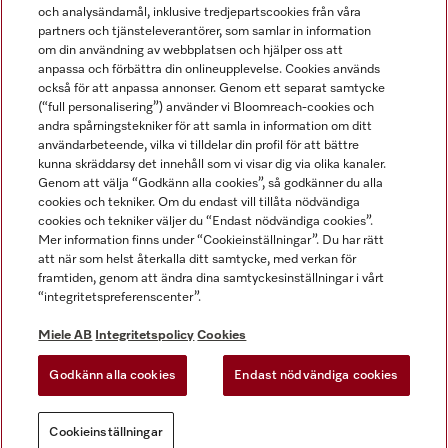
och analysändamål, inklusive tredjepartscookies från våra
partners och tjänsteleverantörer, som samlar in information
om din användning av webbplatsen och hjälper oss att
anpassa och förbättra din onlineupplevelse. Cookies används
Miele på LinkedIn
Miele på Facebook
Miele på Instagram
Miele på Youtube
också för att anpassa annonser. Genom ett separat samtycke
(“full personalisering”) använder vi Bloomreach-cookies och
andra spårningstekniker för att samla in information om ditt
användarbeteende, vilka vi tilldelar din profil för att bättre
kunna skräddarsy det innehåll som vi visar dig via olika kanaler.
Genom att välja “Godkänn alla cookies”, så godkänner du alla
Miele AB
cookies och tekniker. Om du endast vill tillåta nödvändiga
cookies och tekniker väljer du “Endast nödvändiga cookies”.
Allmänna villkor
Mer information finns under “Cookieinställningar”. Du har rätt
Integritetspolicy
att när som helst återkalla ditt samtycke, med verkan för
Användarvillkor
framtiden, genom att ändra dina samtyckesinställningar i vårt
“integritetspreferenscenter”.
Miele tillgänglighetsförklaring
Lagen om digitala tjänster
Miele AB
Integritetspolicy
Cookies
Uttagsformulär
Godkänn alla cookies
Endast nödvändiga cookies
Cookieinställningar
Cookieinställningar