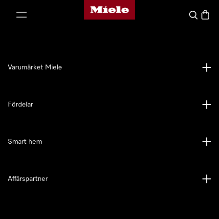
Mieles hemsida
 till innehål
Sök
Varuk
Varumärket Miele
Fördelar
Smart hem
Affärspartner