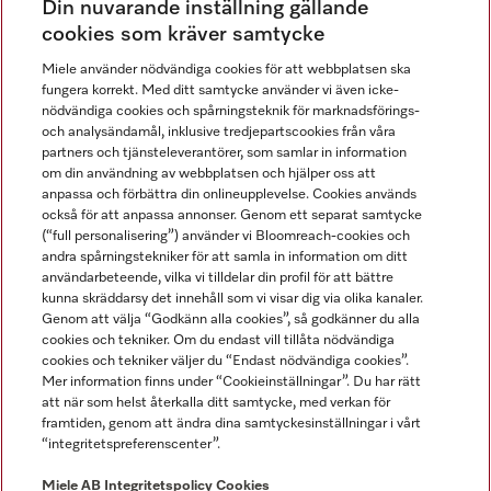
Din nuvarande inställning gällande
Gå med i vår gemenskap
cookies som kräver samtycke
Miele använder nödvändiga cookies för att webbplatsen ska
fungera korrekt. Med ditt samtycke använder vi även icke-
nödvändiga cookies och spårningsteknik för marknadsförings-
och analysändamål, inklusive tredjepartscookies från våra
partners och tjänsteleverantörer, som samlar in information
om din användning av webbplatsen och hjälper oss att
anpassa och förbättra din onlineupplevelse. Cookies används
Miele på LinkedIn
Miele på Facebook
Miele på Instagram
Miele på Youtube
också för att anpassa annonser. Genom ett separat samtycke
(“full personalisering”) använder vi Bloomreach-cookies och
andra spårningstekniker för att samla in information om ditt
användarbeteende, vilka vi tilldelar din profil för att bättre
kunna skräddarsy det innehåll som vi visar dig via olika kanaler.
Genom att välja “Godkänn alla cookies”, så godkänner du alla
Miele AB
cookies och tekniker. Om du endast vill tillåta nödvändiga
cookies och tekniker väljer du “Endast nödvändiga cookies”.
Allmänna villkor
Mer information finns under “Cookieinställningar”. Du har rätt
Integritetspolicy
att när som helst återkalla ditt samtycke, med verkan för
Användarvillkor
framtiden, genom att ändra dina samtyckesinställningar i vårt
“integritetspreferenscenter”.
Miele tillgänglighetsförklaring
Lagen om digitala tjänster
Miele AB
Integritetspolicy
Cookies