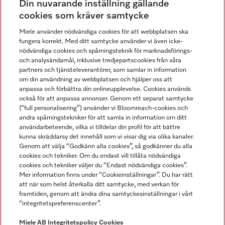
Din nuvarande inställning gällande
Gå med i vår gemenskap
cookies som kräver samtycke
Miele använder nödvändiga cookies för att webbplatsen ska
fungera korrekt. Med ditt samtycke använder vi även icke-
nödvändiga cookies och spårningsteknik för marknadsförings-
och analysändamål, inklusive tredjepartscookies från våra
partners och tjänsteleverantörer, som samlar in information
om din användning av webbplatsen och hjälper oss att
anpassa och förbättra din onlineupplevelse. Cookies används
Miele på LinkedIn
Miele på Facebook
Miele på Instagram
Miele på Youtube
också för att anpassa annonser. Genom ett separat samtycke
(“full personalisering”) använder vi Bloomreach-cookies och
andra spårningstekniker för att samla in information om ditt
användarbeteende, vilka vi tilldelar din profil för att bättre
kunna skräddarsy det innehåll som vi visar dig via olika kanaler.
Genom att välja “Godkänn alla cookies”, så godkänner du alla
Miele AB
cookies och tekniker. Om du endast vill tillåta nödvändiga
cookies och tekniker väljer du “Endast nödvändiga cookies”.
Allmänna villkor
Mer information finns under “Cookieinställningar”. Du har rätt
Integritetspolicy
att när som helst återkalla ditt samtycke, med verkan för
Användarvillkor
framtiden, genom att ändra dina samtyckesinställningar i vårt
“integritetspreferenscenter”.
Miele tillgänglighetsförklaring
Lagen om digitala tjänster
Miele AB
Integritetspolicy
Cookies