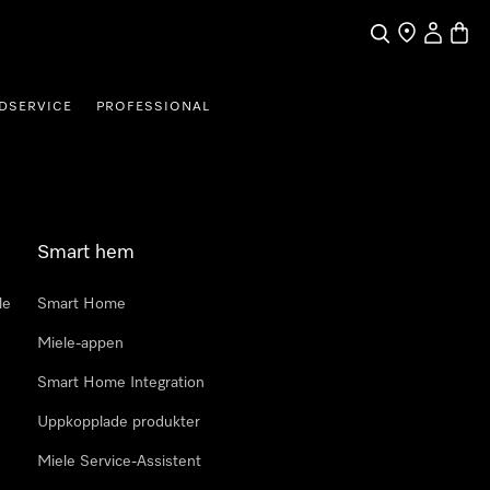
Sök
Hitta Butik
Mitt kont
Varuk
DSERVICE
PROFESSIONAL
Smart hem
le
Smart Home
Miele-appen
Smart Home Integration
Uppkopplade produkter
Miele Service-Assistent