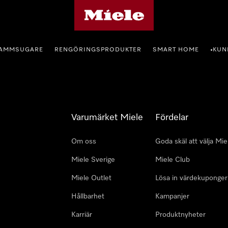
Mieles hemsida
AMMSUGARE
RENGÖRINGSPRODUKTER
SMART HOME
KUN
•
Varumärket Miele
Fördelar
Om oss
Goda skäl att välja Mie
Miele Sverige
Miele Club
Miele Outlet
Lösa in värdekuponger
Hållbarhet
Kampanjer
Karriär
Produktnyheter