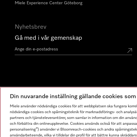
Miele Experience Center Göteborg
Nyhetsbrev
Gå med i vår gemenskap
Din nuvarande inställning gällande cookies so
Miele använder nödvändiga cookies för att webbplatsen ska fungera korre
nödvändiga cookies och spårningsteknik för marknadsförings- och analysän
partners och tjänsteleverantörer, som samlar in information om din använ
och förbättra din onlineupplevelse. Cookies används också för att anpass
personalisering”) använder vi Bloomreach-cookies och andra spårningstekni
användarbeteende, vilka vi tilldelar din profil för att bättre kunna skräddarsy