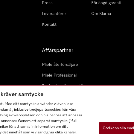
Press
Förlängd garanti
Leverantörer
Om Klarna
Kontakt
Affärspartner
Miele återförsäljare
Miele Professional
Professionell reparatör
m kräver samtycke
Miele Marine
kt. Med ditt samtycke använder vi även icke-
Arkitekter & Planerare
damål, inklusive tredjepartscookies från våra
dning av webbplatsen och hjälper oss att anpassa
a annonser. Genom ett separat samtycke (“full
ker för att samla in information om ditt
Godkänn alla coo
 det innehåll som vi visar dig via olika kanaler.