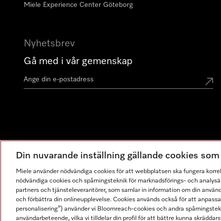
Miele Experience Center Göteborg
Nyhetsbrev
Gå med i vår gemenskap
Din nuvarande inställning gällande cookies so
Miele använder nödvändiga cookies för att webbplatsen ska fungera korre
nödvändiga cookies och spårningsteknik för marknadsförings- och analysän
partners och tjänsteleverantörer, som samlar in information om din använ
och förbättra din onlineupplevelse. Cookies används också för att anpass
personalisering”) använder vi Bloomreach-cookies och andra spårningstekni
användarbeteende, vilka vi tilldelar din profil för att bättre kunna skräddarsy