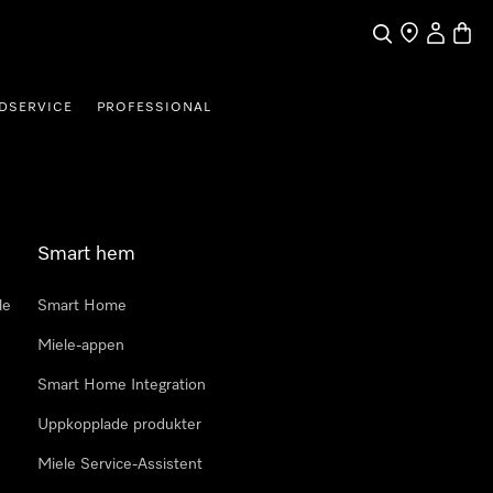
Sök
Hitta Butik
Mitt kont
Varuk
DSERVICE
PROFESSIONAL
Smart hem
le
Smart Home
Miele-appen
Smart Home Integration
Uppkopplade produkter
Miele Service-Assistent