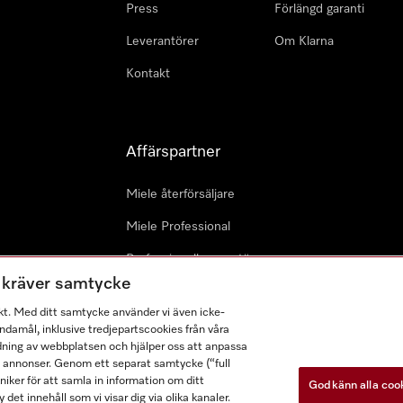
Press
Förlängd garanti
Leverantörer
Om Klarna
Kontakt
Affärspartner
Miele återförsäljare
Miele Professional
Professionell reparatör
m kräver samtycke
Miele Marine
kt. Med ditt samtycke använder vi även icke-
Arkitekter & Planerare
damål, inklusive tredjepartscookies från våra
dning av webbplatsen och hjälper oss att anpassa
a annonser. Genom ett separat samtycke (“full
ker för att samla in information om ditt
Godkänn alla coo
 det innehåll som vi visar dig via olika kanaler.