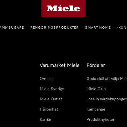
Mieles hemsida
AMMSUGARE
RENGÖRINGSPRODUKTER
SMART HOME
KUN
•
Varumärket Miele
Fördelar
Om oss
Goda skäl att välja Mie
Miele Sverige
Miele Club
Miele Outlet
Lösa in värdekuponger
Hållbarhet
Kampanjer
Karriär
Produktnyheter