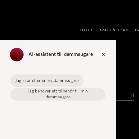
 till innehål
KÖKET
TVÄTT & TORK
D
AI-assistent till dammsugare
Hitta återförsäljare
Jag letar efter en ny dammsugare
Hitta butik
Jag behöver ett tillbehör till min
dammsugare
Miele Experience Center
Miele Experience Center Stockholm