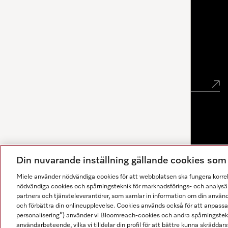
Miele Experience Center Göteborg
Nyhetsbrev
Gå med i vår gemenskap
Din nuvarande inställning gällande cookies so
Miele använder nödvändiga cookies för att webbplatsen ska fungera korre
nödvändiga cookies och spårningsteknik för marknadsförings- och analysän
partners och tjänsteleverantörer, som samlar in information om din använ
och förbättra din onlineupplevelse. Cookies används också för att anpass
personalisering”) använder vi Bloomreach-cookies och andra spårningstekni
användarbeteende, vilka vi tilldelar din profil för att bättre kunna skräddarsy