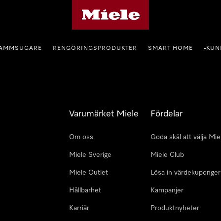
Mieles hemsida
AMMSUGARE
RENGÖRINGSPRODUKTER
SMART HOME
KUN
•
Varumärket Miele
Fördelar
Om oss
Goda skäl att välja Mie
Miele Sverige
Miele Club
Miele Outlet
Lösa in värdekuponger
Hållbarhet
Kampanjer
Karriär
Produktnyheter