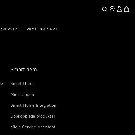
Sök
Hitta Butik
Mitt kont
Varuk
DSERVICE
PROFESSIONAL
Smart hem
le
Smart Home
Miele-appen
Smart Home Integration
Uppkopplade produkter
Miele Service-Assistent