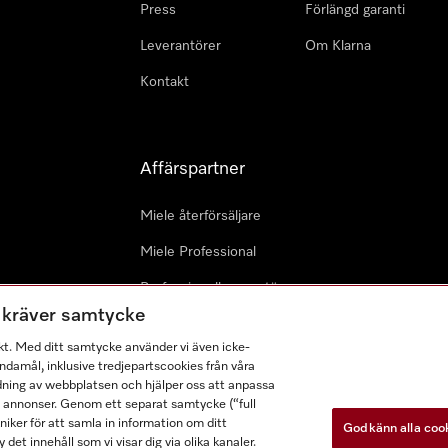
Press
Förlängd garanti
Leverantörer
Om Klarna
Kontakt
Affärspartner
Miele återförsäljare
Miele Professional
Professionell reparatör
m kräver samtycke
Miele Marine
kt. Med ditt samtycke använder vi även icke-
Arkitekter & Planerare
damål, inklusive tredjepartscookies från våra
dning av webbplatsen och hjälper oss att anpassa
a annonser. Genom ett separat samtycke (“full
ker för att samla in information om ditt
Godkänn alla coo
 det innehåll som vi visar dig via olika kanaler.