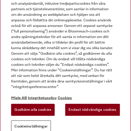
och analysändamål, inklusive tredjepartscookies från våra
partners och tjänsteleverantörer, som samlar in information
om din användning av webbplatsen och hjälper oss att
anpassa och förbättra din onlineupplevelse. Cookies används
Miele på LinkedIn
Miele på Facebook
Miele på Instagram
Miele på Youtube
också för att anpassa annonser. Genom ett separat samtycke
(“full personalisering”) använder vi Bloomreach-cookies och
andra spårningstekniker för att samla in information om ditt
användarbeteende, vilka vi tilldelar din profil för att bättre
kunna skräddarsy det innehåll som vi visar dig via olika kanaler.
Genom att välja “Godkänn alla cookies”, så godkänner du alla
Miele AB
cookies och tekniker. Om du endast vill tillåta nödvändiga
cookies och tekniker väljer du “Endast nödvändiga cookies”.
Allmänna villkor
Mer information finns under “Cookieinställningar”. Du har rätt
Integritetspolicy
att när som helst återkalla ditt samtycke, med verkan för
Användarvillkor
framtiden, genom att ändra dina samtyckesinställningar i vårt
“integritetspreferenscenter”.
Miele tillgänglighetsförklaring
Lagen om digitala tjänster
Miele AB
Integritetspolicy
Cookies
Uttagsformulär
Godkänn alla cookies
Endast nödvändiga cookies
Cookieinställningar
Cookieinställningar
Du kan alltid
Prova vår nya
AI-