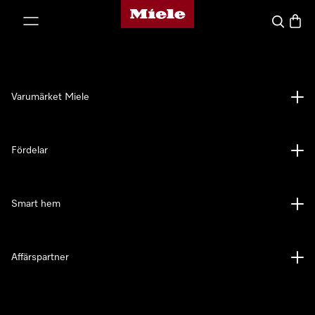
Mieles hemsida
 till innehål
Sök
Varuk
Varumärket Miele
Fördelar
Smart hem
Affärspartner