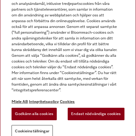
och analysändamål, inklusive tredjepartscookies från våra
partners och tjänsteleverantörer, som samlar in information
om din användning av webbplatsen och hjälper oss att
anpassa och förbättra din onlineupplevelse. Cookies används
Miele på LinkedIn
Miele på Facebook
Miele på Instagram
Miele på Youtube
också för att anpassa annonser. Genom ett separat samtycke
(“full personalisering”) använder vi Bloomreach-cookies och
andra spårningstekniker för att samla in information om ditt
användarbeteende, vilka vi tilldelar din profil för att bättre
kunna skräddarsy det innehåll som vi visar dig via olika kanaler.
Genom att välja “Godkänn alla cookies”, så godkänner du alla
Miele AB
cookies och tekniker. Om du endast vill tillåta nödvändiga
cookies och tekniker väljer du “Endast nödvändiga cookies”.
Allmänna villkor
Mer information finns under “Cookieinställningar”. Du har rätt
Integritetspolicy
att när som helst återkalla ditt samtycke, med verkan för
Användarvillkor
framtiden, genom att ändra dina samtyckesinställningar i vårt
“integritetspreferenscenter”.
Miele tillgänglighetsförklaring
Lagen om digitala tjänster
Miele AB
Integritetspolicy
Cookies
Uttagsformulär
Godkänn alla cookies
Endast nödvändiga cookies
Cookieinställningar
Cookieinställningar