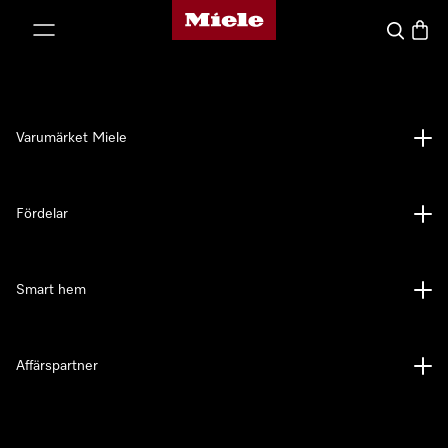
Mieles hemsida
 till innehål
Sök
Varuk
Varumärket Miele
Fördelar
Smart hem
Affärspartner