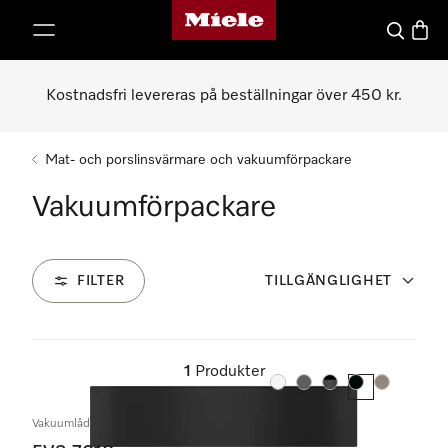
Mieles hemsida
 till innehål
Sök
Varuk
Kostnadsfri levereras på beställningar över 450 kr.
Mat- och porslinsvärmare och vakuumförpackare
Vakuumförpackare
FILTER
TILLGÄNGLIGHET
1
Produkter
Färg:
Färg:
Färg:
Färg:
Färg:
Vakuumlåda för inbyggnad utan handtag, höjd 14 cm