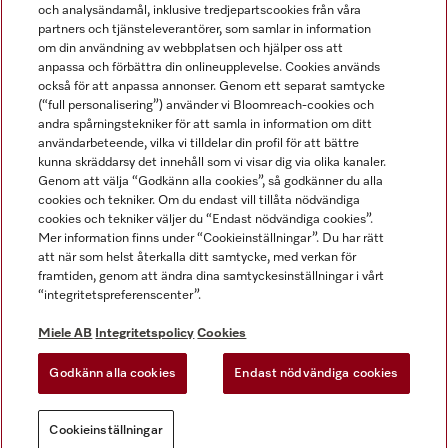
och analysändamål, inklusive tredjepartscookies från våra
partners och tjänsteleverantörer, som samlar in information
om din användning av webbplatsen och hjälper oss att
anpassa och förbättra din onlineupplevelse. Cookies används
Miele på LinkedIn
Miele på Facebook
Miele på Instagram
Miele på Youtube
också för att anpassa annonser. Genom ett separat samtycke
(“full personalisering”) använder vi Bloomreach-cookies och
andra spårningstekniker för att samla in information om ditt
användarbeteende, vilka vi tilldelar din profil för att bättre
kunna skräddarsy det innehåll som vi visar dig via olika kanaler.
Genom att välja “Godkänn alla cookies”, så godkänner du alla
Miele AB
cookies och tekniker. Om du endast vill tillåta nödvändiga
cookies och tekniker väljer du “Endast nödvändiga cookies”.
Allmänna villkor
Mer information finns under “Cookieinställningar”. Du har rätt
Integritetspolicy
att när som helst återkalla ditt samtycke, med verkan för
Användarvillkor
framtiden, genom att ändra dina samtyckesinställningar i vårt
“integritetspreferenscenter”.
Miele tillgänglighetsförklaring
Lagen om digitala tjänster
Miele AB
Integritetspolicy
Cookies
Uttagsformulär
Godkänn alla cookies
Endast nödvändiga cookies
Cookieinställningar
Cookieinställningar