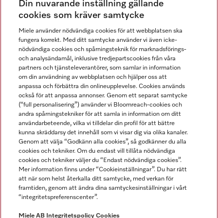
Din nuvarande inställning gällande
Gå med i vår gemenskap
cookies som kräver samtycke
Miele använder nödvändiga cookies för att webbplatsen ska
fungera korrekt. Med ditt samtycke använder vi även icke-
nödvändiga cookies och spårningsteknik för marknadsförings-
och analysändamål, inklusive tredjepartscookies från våra
partners och tjänsteleverantörer, som samlar in information
om din användning av webbplatsen och hjälper oss att
anpassa och förbättra din onlineupplevelse. Cookies används
Miele på LinkedIn
Miele på Facebook
Miele på Instagram
Miele på Youtube
också för att anpassa annonser. Genom ett separat samtycke
(“full personalisering”) använder vi Bloomreach-cookies och
andra spårningstekniker för att samla in information om ditt
användarbeteende, vilka vi tilldelar din profil för att bättre
kunna skräddarsy det innehåll som vi visar dig via olika kanaler.
Genom att välja “Godkänn alla cookies”, så godkänner du alla
Miele AB
cookies och tekniker. Om du endast vill tillåta nödvändiga
cookies och tekniker väljer du “Endast nödvändiga cookies”.
Allmänna villkor
Mer information finns under “Cookieinställningar”. Du har rätt
Integritetspolicy
att när som helst återkalla ditt samtycke, med verkan för
Användarvillkor
framtiden, genom att ändra dina samtyckesinställningar i vårt
“integritetspreferenscenter”.
Miele tillgänglighetsförklaring
Lagen om digitala tjänster
Miele AB
Integritetspolicy
Cookies