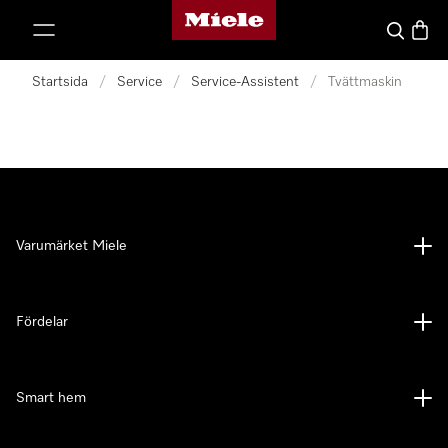
Mieles hemsida
 till innehål
Sök
Varuk
Startsida
/
Service
/
Service-Assistent
/
Tvättmaskin
Varumärket Miele
Fördelar
Smart hem