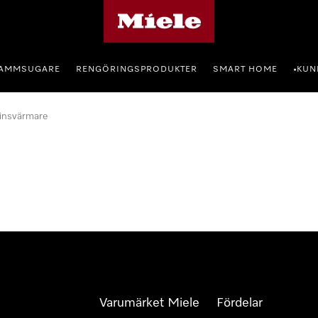
Mieles hemsida
AMMSUGARE
RENGÖRINGSPRODUKTER
SMART HOME
KUN
•
insvärmare
Varumärket Miele
Fördelar