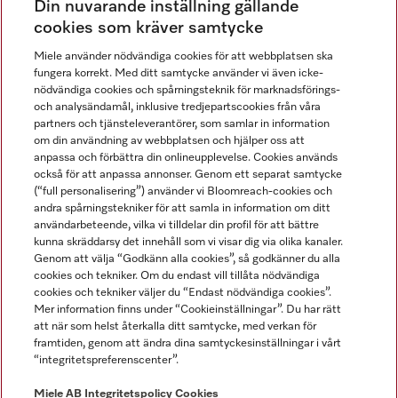
Din nuvarande inställning gällande
Gå med i vår gemenskap
cookies som kräver samtycke
Miele använder nödvändiga cookies för att webbplatsen ska
fungera korrekt. Med ditt samtycke använder vi även icke-
nödvändiga cookies och spårningsteknik för marknadsförings-
och analysändamål, inklusive tredjepartscookies från våra
partners och tjänsteleverantörer, som samlar in information
om din användning av webbplatsen och hjälper oss att
anpassa och förbättra din onlineupplevelse. Cookies används
Miele på LinkedIn
Miele på Facebook
Miele på Instagram
Miele på Youtube
också för att anpassa annonser. Genom ett separat samtycke
(“full personalisering”) använder vi Bloomreach-cookies och
andra spårningstekniker för att samla in information om ditt
användarbeteende, vilka vi tilldelar din profil för att bättre
kunna skräddarsy det innehåll som vi visar dig via olika kanaler.
Genom att välja “Godkänn alla cookies”, så godkänner du alla
Miele AB
cookies och tekniker. Om du endast vill tillåta nödvändiga
cookies och tekniker väljer du “Endast nödvändiga cookies”.
Allmänna villkor
Mer information finns under “Cookieinställningar”. Du har rätt
Integritetspolicy
att när som helst återkalla ditt samtycke, med verkan för
Användarvillkor
framtiden, genom att ändra dina samtyckesinställningar i vårt
“integritetspreferenscenter”.
Miele tillgänglighetsförklaring
Lagen om digitala tjänster
Miele AB
Integritetspolicy
Cookies