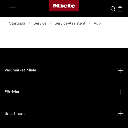
Mieles hemsida
 till innehål
Sök
Varuk
Startsida
/
Service
/
Service-Assistent
/
App
Varumärket Miele
Fördelar
Smart hem