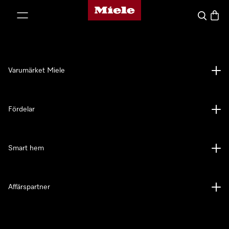
Mieles hemsida
 till innehål
Sök
Varuk
Varumärket Miele
Fördelar
Smart hem
Affärspartner