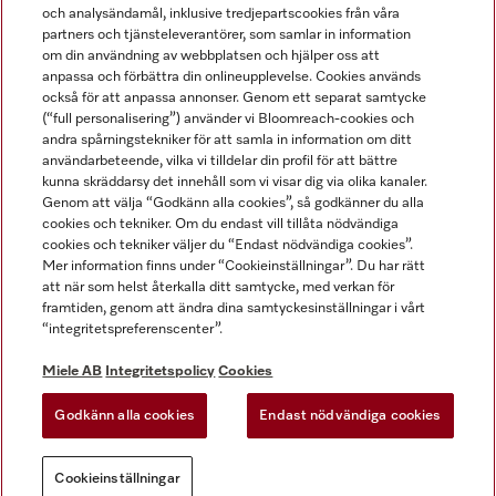
och analysändamål, inklusive tredjepartscookies från våra
partners och tjänsteleverantörer, som samlar in information
om din användning av webbplatsen och hjälper oss att
anpassa och förbättra din onlineupplevelse. Cookies används
Miele på LinkedIn
Miele på Facebook
Miele på Instagram
Miele på Youtube
också för att anpassa annonser. Genom ett separat samtycke
(“full personalisering”) använder vi Bloomreach-cookies och
andra spårningstekniker för att samla in information om ditt
användarbeteende, vilka vi tilldelar din profil för att bättre
kunna skräddarsy det innehåll som vi visar dig via olika kanaler.
Genom att välja “Godkänn alla cookies”, så godkänner du alla
Miele AB
cookies och tekniker. Om du endast vill tillåta nödvändiga
cookies och tekniker väljer du “Endast nödvändiga cookies”.
Allmänna villkor
Mer information finns under “Cookieinställningar”. Du har rätt
Integritetspolicy
att när som helst återkalla ditt samtycke, med verkan för
Användarvillkor
framtiden, genom att ändra dina samtyckesinställningar i vårt
“integritetspreferenscenter”.
Miele tillgänglighetsförklaring
Lagen om digitala tjänster
Miele AB
Integritetspolicy
Cookies
Uttagsformulär
Godkänn alla cookies
Endast nödvändiga cookies
Cookieinställningar
Cookieinställningar