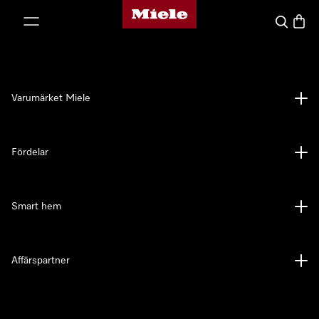
Mieles hemsida
 till innehål
Sök
Varuk
Varumärket Miele
Fördelar
Smart hem
Affärspartner