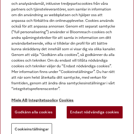
och analysändamål, inklusive tredjepartscookies från våra
partners och tjänsteleverantörer, som samlar in information
om din användning av webbplatsen och hjälper oss att
anpassa och förbättra din onlineupplevelse. Cookies används
Miele på LinkedIn
Miele på Facebook
Miele på Instagram
Miele på Youtube
också för att anpassa annonser. Genom ett separat samtycke
(“full personalisering”) använder vi Bloomreach-cookies och
andra spårningstekniker för att samla in information om ditt
användarbeteende, vilka vi tilldelar din profil för att bättre
kunna skräddarsy det innehåll som vi visar dig via olika kanaler.
Genom att välja “Godkänn alla cookies”, så godkänner du alla
Miele AB
cookies och tekniker. Om du endast vill tillåta nödvändiga
cookies och tekniker väljer du “Endast nödvändiga cookies”.
Allmänna villkor
Mer information finns under “Cookieinställningar”. Du har rätt
Integritetspolicy
att när som helst återkalla ditt samtycke, med verkan för
Användarvillkor
framtiden, genom att ändra dina samtyckesinställningar i vårt
“integritetspreferenscenter”.
Miele tillgänglighetsförklaring
Lagen om digitala tjänster
Miele AB
Integritetspolicy
Cookies
Uttagsformulär
Godkänn alla cookies
Endast nödvändiga cookies
Cookieinställningar
Cookieinställningar