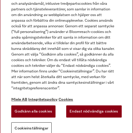
och analysändamål, inklusive tredjepartscookies från våra
partners och tjänsteleverantörer, som samlar in information
om din användning av webbplatsen och hjälper oss att
anpassa och förbättra din onlineupplevelse. Cookies används
Miele på LinkedIn
Miele på Facebook
Miele på Instagram
Miele på Youtube
också för att anpassa annonser. Genom ett separat samtycke
(“full personalisering”) använder vi Bloomreach-cookies och
andra spårningstekniker för att samla in information om ditt
användarbeteende, vilka vi tilldelar din profil för att bättre
kunna skräddarsy det innehåll som vi visar dig via olika kanaler.
Genom att välja “Godkänn alla cookies”, så godkänner du alla
Miele AB
cookies och tekniker. Om du endast vill tillåta nödvändiga
cookies och tekniker väljer du “Endast nödvändiga cookies”.
Allmänna villkor
Mer information finns under “Cookieinställningar”. Du har rätt
Integritetspolicy
att när som helst återkalla ditt samtycke, med verkan för
Användarvillkor
framtiden, genom att ändra dina samtyckesinställningar i vårt
“integritetspreferenscenter”.
Miele tillgänglighetsförklaring
Lagen om digitala tjänster
Miele AB
Integritetspolicy
Cookies
Uttagsformulär
Godkänn alla cookies
Endast nödvändiga cookies
Cookieinställningar
Cookieinställningar
Du kan alltid
Prova vår nya
AI-