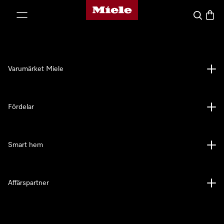
Mieles hemsida
 till innehål
Sök
Varuk
Varumärket Miele
Fördelar
Smart hem
Affärspartner