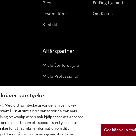
Press
Förlängd garanti
Leverantörer
Om Klarna
Kontakt
Affärspartner
Miele återförsäljare
Miele Professional
Professionell reparatör
m kräver samtycke
Miele Marine
kt. Med ditt samtycke använder vi även icke-
Arkitekter & Planerare
damål, inklusive tredjepartscookies från våra
dning av webbplatsen och hjälper oss att anpassa
a annonser. Genom ett separat samtycke (“full
ker för att samla in information om ditt
Godkänn alla coo
 det innehåll som vi visar dig via olika kanaler.