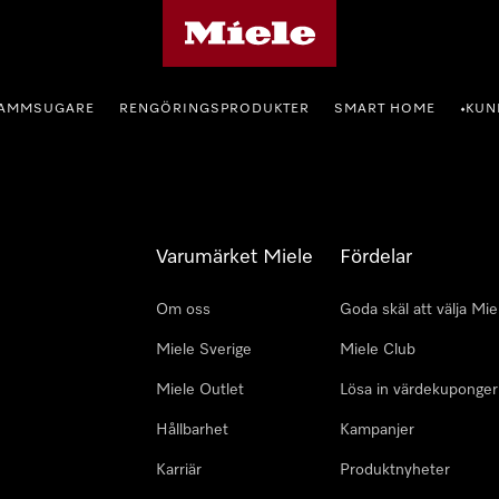
Mieles hemsida
AMMSUGARE
RENGÖRINGSPRODUKTER
SMART HOME
KUN
•
Varumärket Miele
Fördelar
Om oss
Goda skäl att välja Mie
Miele Sverige
Miele Club
Miele Outlet
Lösa in värdekuponger
Hållbarhet
Kampanjer
Karriär
Produktnyheter