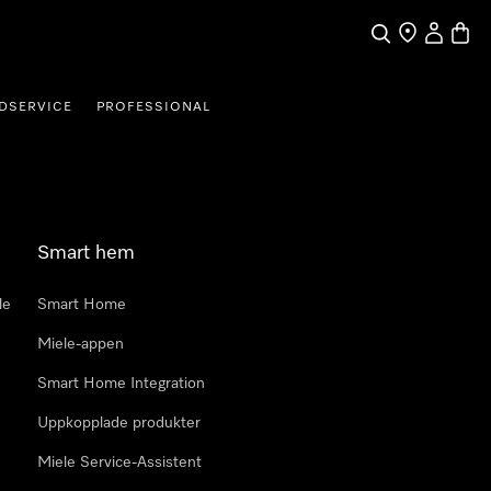
Sök
Hitta Butik
Mitt kont
Varuk
DSERVICE
PROFESSIONAL
Smart hem
le
Smart Home
Miele-appen
Smart Home Integration
Uppkopplade produkter
Miele Service-Assistent