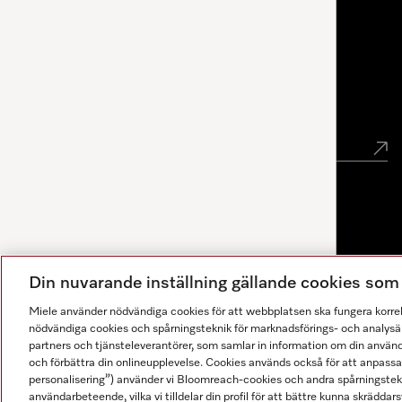
Miele Experience Center Göteborg
Nyhetsbrev
Gå med i vår gemenskap
Din nuvarande inställning gällande cookies so
Miele använder nödvändiga cookies för att webbplatsen ska fungera korre
nödvändiga cookies och spårningsteknik för marknadsförings- och analysän
partners och tjänsteleverantörer, som samlar in information om din använ
och förbättra din onlineupplevelse. Cookies används också för att anpass
personalisering”) använder vi Bloomreach-cookies och andra spårningstekni
användarbeteende, vilka vi tilldelar din profil för att bättre kunna skräddarsy