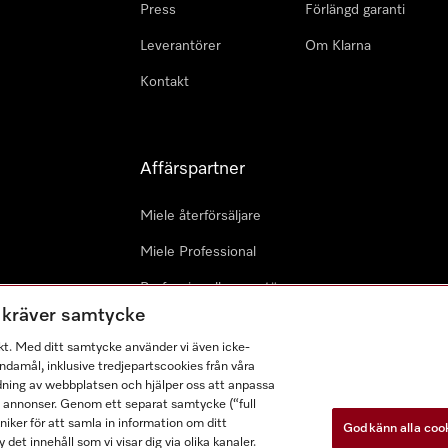
Press
Förlängd garanti
Leverantörer
Om Klarna
Kontakt
Affärspartner
Miele återförsäljare
Miele Professional
Professionell reparatör
m kräver samtycke
Miele Marine
kt. Med ditt samtycke använder vi även icke-
Arkitekter & Planerare
damål, inklusive tredjepartscookies från våra
dning av webbplatsen och hjälper oss att anpassa
a annonser. Genom ett separat samtycke (“full
ker för att samla in information om ditt
Godkänn alla coo
 det innehåll som vi visar dig via olika kanaler.