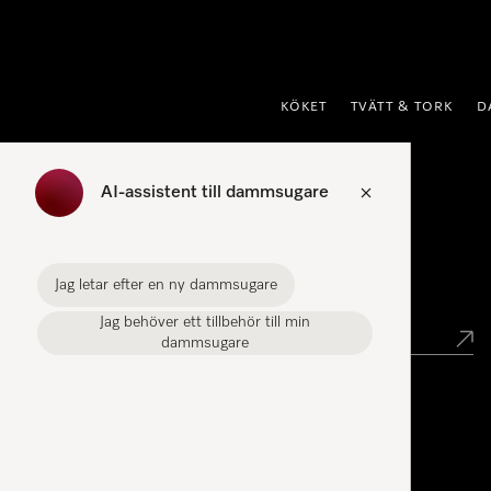
 till innehål
KÖKET
TVÄTT & TORK
D
AI-assistent till dammsugare
Hitta återförsäljare
Jag letar efter en ny dammsugare
Hitta butik
Jag behöver ett tillbehör till min
dammsugare
Miele Experience Center
Miele Experience Center Stockholm