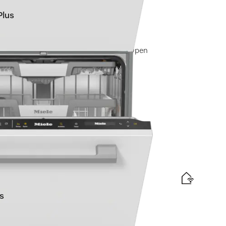
Plus
mfort-korgar I QuickPowerWash I AutoOpen
märkning
or
s