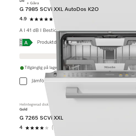
Diamond
+ Gåva
G 7985 SCVi XXL AutoDos K2O
4.9
(9 recensioner)
4.9 stars out of 5
A I 41 dB I Besticklåda I MaxiComfort-korgar I M Touch 
Online Label Flag, Energimärkning
Produktdatablad
Tillgänglig på lager
Jämför
Helintegrerad diskmaskin XXL
Gold
G 7265 SCVi XXL
4
(6 recensioner)
4 stars out of 5