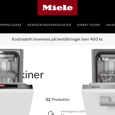
Mieles hemsida
AMMSUGARE
RENGÖRINGSPRODUKTER
SMART HOME
KUN
•
Kostnadsfri levereras på beställningar över 450 kr.
kmaskiner
32
Produkter
Helintegrerad diskmaskin XXL