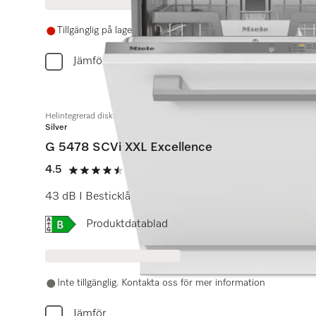
Tillgänglig på lager om 3 veckor eller mer
Jämför
Helintegrerad diskmaskin XXL
Silver
G 5478 SCVi XXL Excellence
4.5
(2 recensioner)
4.5 stars out of 5
43 dB I Besticklåda I ExtraComfort-korgar I QuickPo
Online Label Flag, Energimärkning
Produktdatablad
Inte tillgänglig. Kontakta oss för mer information
Jämför