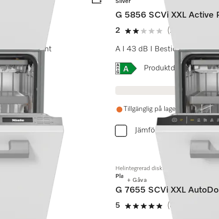
Silver
G 5856 SCVi XXL Active 
2
(2 recensioner)
2 stars out of 5
I BrilliantLight
A I 43 dB I Besticklåda I Co
Online Label Flag, Energi
Produktdatablad
Tillgänglig på lager om 1-2 veck
Jämför
Helintegrerad diskmaskin XXL
Platinum
+ Gåva
G 7655 SCVi XXL AutoDo
5
(8 recensioner)
5 stars out of 5