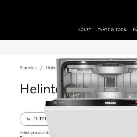
 till innehål
KÖKET
TVÄTT & TORK
D
Startsida
Diskmaskiner
Helintegrerade diskmaskiner
Helintegrerade dis
FILTER
Helintegrerad diskmaskin XXL