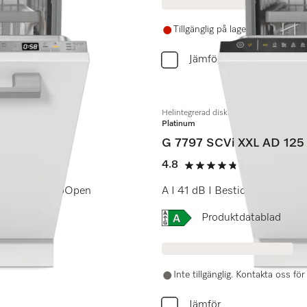
Tillgänglig på lager om 3 veckor
Jämför
Helintegrerad diskmaskin XXL
Platinum
G 7797 SCVi XXL AD 125 
4.8
(4 recensione
4.8 stars out of 5
werWash I AutoOpen
A I 41 dB I Besticklåda I Jubil
Online Label Flag, Energi
Produktdatablad
Inte tillgänglig. Kontakta oss fö
Jämför