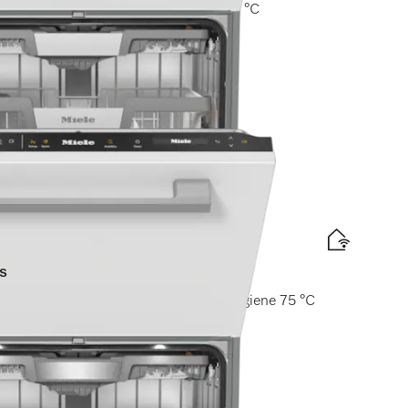
raComfort-korgar I AutoDos I Hygien 75 °C
märkning
or
s
a I ExtraComfort-korgar I AutoDos I Hygiene 75 °C
märkning