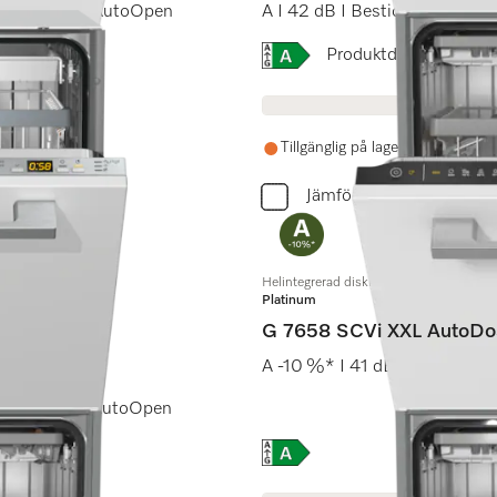
ckPowerWash I AutoOpen
A I 42 dB I Besticklåda I Ext
Online Label Flag, Energi
Produktdatablad
Tillgänglig på lager om 1-2 veck
Jämför
Helintegrerad diskmaskin XXL
Platinum
G 7658 SCVi XXL AutoDo
A -10 %* I 41 dB I Besticklåd
kPowerWash I AutoOpen
Online Label Flag, Energi