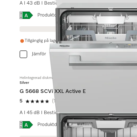
A I 43 dB I Besticklåda I ExtraComfort-korgar I Qui
Online Label Flag, Energimärkning
Produktdatablad
Tillgänglig på lager om 1-2 veckor
Jämför
Helintegrerad diskmaskin XXL
Silver
G 5668 SCVi XXL Active E
5
(1 recension)
5 stars out of 5
A I 45 dB I Besticklåda I ExtraComfort-korgar I Quic
Online Label Flag, Energimärkning
Produktdatablad