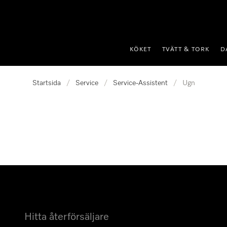
 till innehål
KÖKET
TVÄTT & TORK
D
Startsida
/
Service
/
Service-Assistent
/
Ugn
Hitta återförsäljare